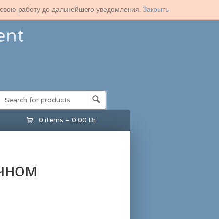
т свою работу до дальнейшего уведомления.
Закрыть
ent
0 items –
0.00
Br
чном