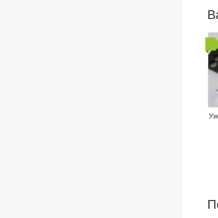
В
Уз
П